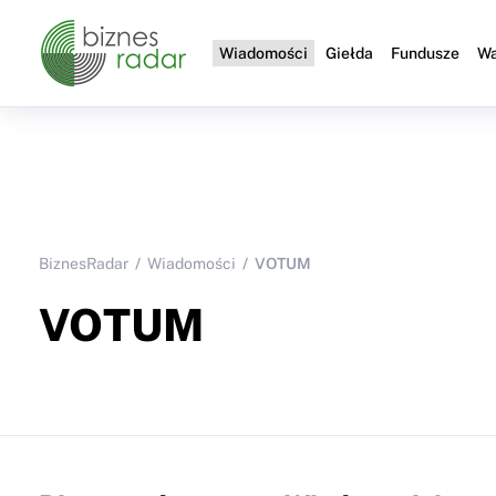
Wiadomości
Giełda
Fundusze
Wa
BiznesRadar
Wiadomości
VOTUM
VOTUM