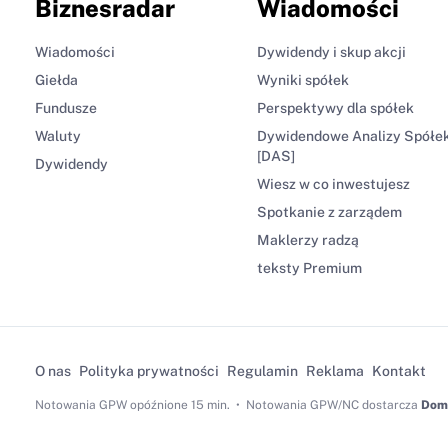
Biznesradar
Wiadomości
Wiadomości
Dywidendy i skup akcji
Giełda
Wyniki spółek
Fundusze
Perspektywy dla spółek
Waluty
Dywidendowe Analizy Spółe
[DAS]
Dywidendy
Wiesz w co inwestujesz
Spotkanie z zarządem
Maklerzy radzą
teksty Premium
O nas
Polityka prywatności
Regulamin
Reklama
Kontakt
Notowania GPW
opóźnione 15 min.
Notowania GPW/NC dostarcza
Dom 