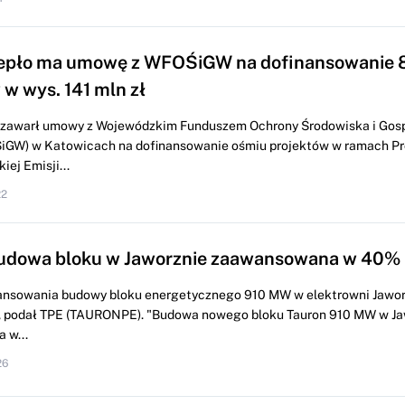
iepło ma umowę z WFOŚiGW na dofinansowanie 
 w wys. 141 mln zł
 zawarł umowy z Wojewódzkim Funduszem Ochrony Środowiska i Gos
iGW) w Katowicach na dofinansowanie ośmiu projektów w ramach P
iej Emisji...
22
Budowa bloku w Jaworznie zaawansowana w 40%
nsowania budowy bloku energetycznego 910 MW w elektrowni Jaworz
 podał TPE (TAURONPE). "Budowa nowego bloku Tauron 910 MW w Jaw
 w...
26