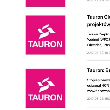
Tauron C
projektów
Tauron Ciepło
Wodnej (WFOŚ
Likwidacji Nisk
2017-08-30, 10:
Tauron: 
Stopień zaawa
osiągnął 40%,
zaawansowana
2017-08-28, 15: