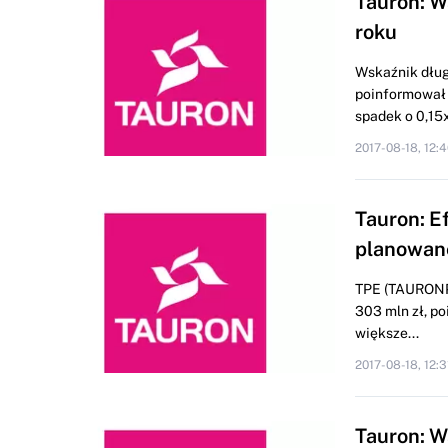
Tauron: W
roku
Wskaźnik dług
poinformował 
spadek o 0,15x
2017-08-18, 12:4
Tauron: E
planowane
TPE (TAURONPE
303 mln zł, p
większe...
2017-08-18, 12:3
Tauron: W