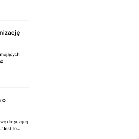
nizację
ejmujących
az
 o
owę dotyczącą
Jest to...