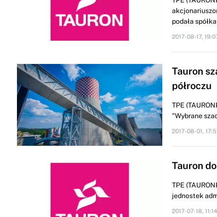
TPE (TAURONPE
akcjonariuszom
podała spółka 
2017-08-17, 19:0
Tauron sza
półroczu
TPE (TAURONPE)
"Wybrane szacu
2017-08-01, 17:5
Tauron do
TPE (TAURONPE
jednostek admi
2017-07-18, 11:1