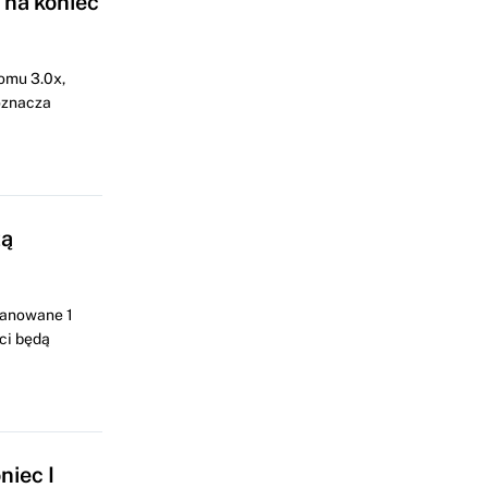
 na koniec
omu 3.0x,
oznacza
zą
lanowane 1
ci będą
niec I