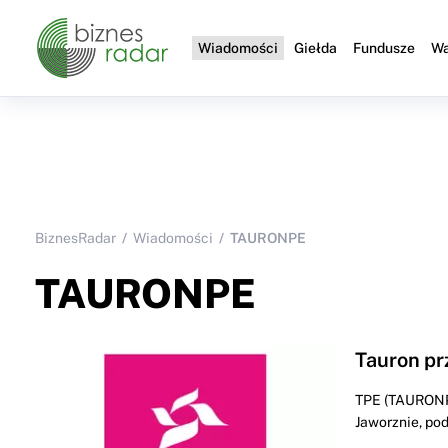
Wiadomości
Giełda
Fundusze
Wa
BiznesRadar
Wiadomości
TAURONPE
TAURONPE
Tauron pr
TPE (TAURONPE
Jaworznie, pod