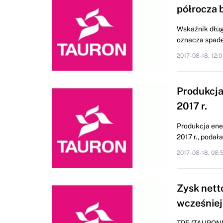
półrocza b
Wskaźnik dług
oznacza spade
2017-08-18, 12:0
Produkcja 
2017 r.
Produkcja ene
2017 r., podał
2017-08-18, 08:
Zysk netto
wcześniej