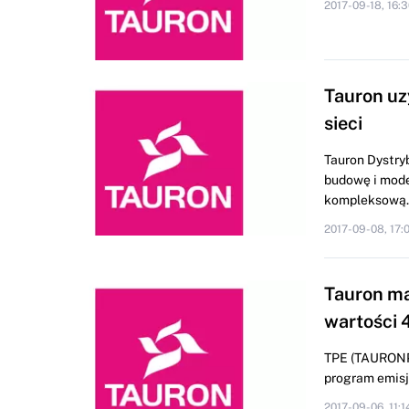
2017-09-18, 16:3
Tauron uz
sieci
Tauron Dystry
budowę i moder
kompleksową.
2017-09-08, 17:
Tauron ma
wartości 
TPE (TAURONP
program emisji
2017-09-06, 11:1