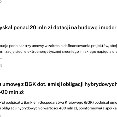
0
yskał ponad 20 mln zł dotacji na budowę i moder
bucja podpisał trzy umowy w zakresie dofinansowania projektów, ob
nizację sieci elektroenergetycznej średniego i niskiego napięcia or
..
05
 umowę z BGK dot. emisji obligacji hybrydowych
400 mln zł
E) podpisał z Bankiem Gospodarstwa Krajowego (BGK) podpisał um
 obligacji hybrydowych o wartości 400 mln zł, poinformowała spółka. "
4