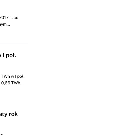
17 r., co
ym...
I poł.
 TWh w I poł.
o 0,66 TWh...
aty rok