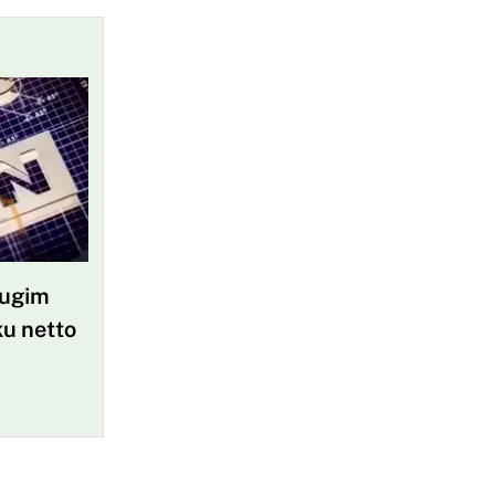
rugim
ku netto