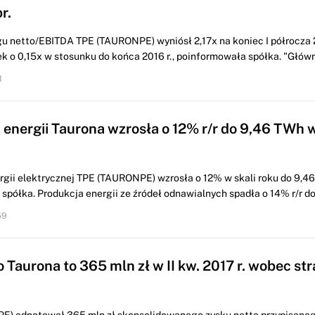
r.
u netto/EBITDA TPE (TAURONPE) wyniósł 2,17x na koniec I półrocza 20
k o 0,15x w stosunku do końca 2016 r., poinformowała spółka. "Główn
1
energii Taurona wzrosła o 12% r/r do 9,46 TWh w 
rgii elektrycznej TPE (TAURONPE) wzrosła o 12% w skali roku do 9,46
a spółka. Produkcja energii ze źródeł odnawialnych spadła o 14% r/r d
59
 Taurona to 365 mln zł w II kw. 2017 r. wobec str