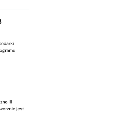
8
podarki
rogramu
no III
orznie jest