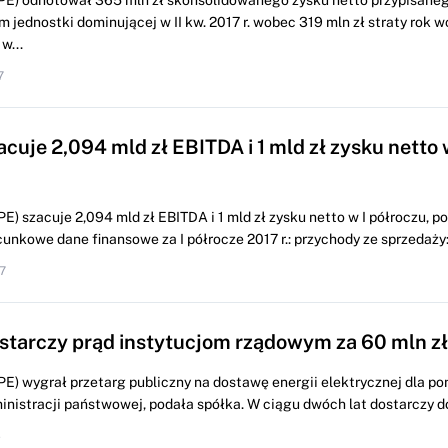
) odnotował 365 mln zł skonsolidowanego zysku netto przypisane
 jednostki dominującej w II kw. 2017 r. wobec 319 mln zł straty rok w
w...
7
cuje 2,094 mld zł EBITDA i 1 mld zł zysku netto 
 szacuje 2,094 mld zł EBITDA i 1 mld zł zysku netto w I półroczu, po
nkowe dane finansowe za I półrocze 2017 r.: przychody ze sprzedaży: 
7
starczy prąd instytucjom rządowym za 60 mln zł
) wygrał przetarg publiczny na dostawę energii elektrycznej dla po
nistracji państwowej, podała spółka. W ciągu dwóch lat dostarczy do
4