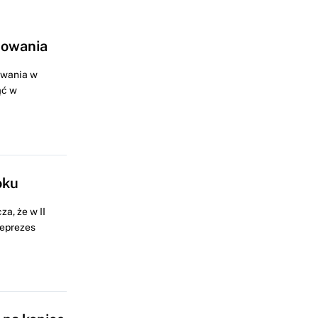
dowania
owania w
ąć w
oku
a, że w II
ceprezes