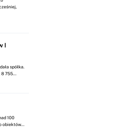
go
cześniej,
w I
dała spółka.
8 755...
nad 100
 obiektów...