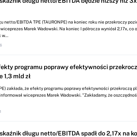
skaźnik długu netto/EBITDA będzie niższy niż 3x
u netto/EBITDA TPE (TAURONPE) na koniec roku nie przekroczy pozi
wiceprezes Marek Wadowski. Na koniec I półrocza wyniósł 2,17x, co 
 w...
6
fekty programu poprawy efektywności przekroc
 1,3 mld zł
) zakłada, że efekty programu poprawy efektywności przekroczą p
oinformował wiceprezes Marek Wadowski. "Zakładamy, że oszczędnoś
1
skaźnik długu netto/EBITDA spadł do 2,17x na ko