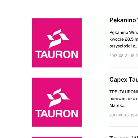
Pękanino 
Pękanino Wind
kwocie 28,5 m
przyszłości z..
2017-08-21, 15:0
Capex Tau
TPE (TAURONPE)
połowie roku 
Marek...
2017-08-18, 12:4