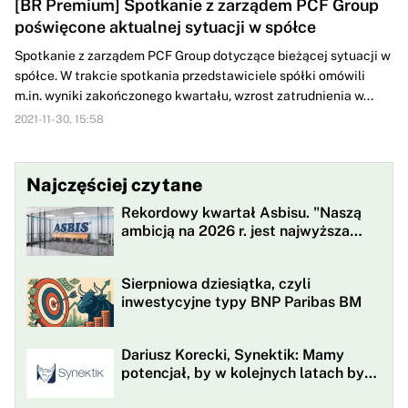
[BR Premium] Spotkanie z zarządem PCF Group
poświęcone aktualnej sytuacji w spółce
Spotkanie z zarządem PCF Group dotyczące bieżącej sytuacji w
spółce. W trakcie spotkania przedstawiciele spółki omówili
m.in. wyniki zakończonego kwartału, wzrost zatrudnienia w...
2021-11-30, 15:58
Najczęściej czytane
Rekordowy kwartał Asbisu. "Naszą
ambicją na 2026 r. jest najwyższa
rentowności w historii"
Sierpniowa dziesiątka, czyli
inwestycyjne typy BNP Paribas BM
Dariusz Korecki, Synektik: Mamy
potencjał, by w kolejnych latach być
w awangardzie rewolucji