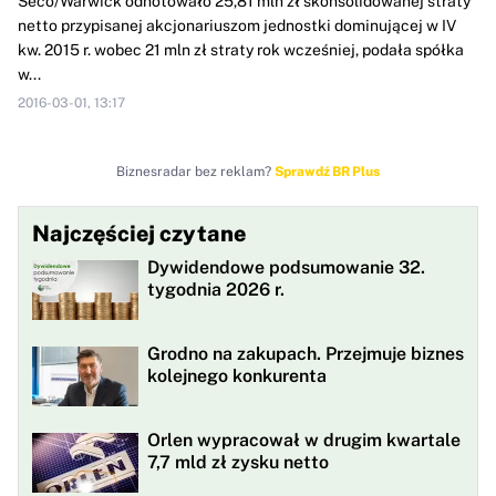
Seco/Warwick odnotowało 25,81 mln zł skonsolidowanej straty
netto przypisanej akcjonariuszom jednostki dominującej w IV
kw. 2015 r. wobec 21 mln zł straty rok wcześniej, podała spółka
w...
2016-03-01, 13:17
Biznesradar bez reklam?
Sprawdź BR Plus
Najczęściej czytane
Dywidendowe podsumowanie 32.
tygodnia 2026 r.
Grodno na zakupach. Przejmuje biznes
kolejnego konkurenta
Orlen wypracował w drugim kwartale
7,7 mld zł zysku netto