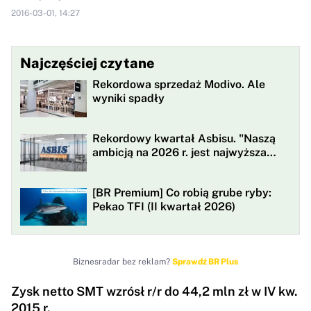
2016-03-01, 14:27
Najczęściej czytane
Rekordowa sprzedaż Modivo. Ale
wyniki spadły
Rekordowy kwartał Asbisu. "Naszą
ambicją na 2026 r. jest najwyższa
rentowności w historii"
[BR Premium] Co robią grube ryby:
Pekao TFI (II kwartał 2026)
Biznesradar bez reklam?
Sprawdź BR Plus
Zysk netto SMT wzrósł r/r do 44,2 mln zł w IV kw.
2015 r.