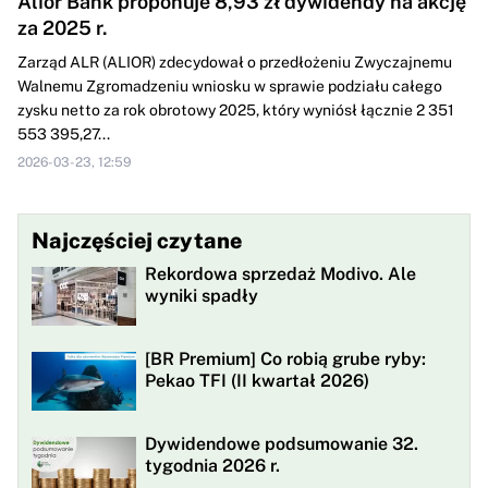
Alior Bank proponuje 8,93 zł dywidendy na akcję
za 2025 r.
Zarząd ALR (ALIOR) zdecydował o przedłożeniu Zwyczajnemu
Walnemu Zgromadzeniu wniosku w sprawie podziału całego
zysku netto za rok obrotowy 2025, który wyniósł łącznie 2 351
553 395,27...
2026-03-23, 12:59
Najczęściej czytane
Rekordowa sprzedaż Modivo. Ale
wyniki spadły
[BR Premium] Co robią grube ryby:
Pekao TFI (II kwartał 2026)
Dywidendowe podsumowanie 32.
tygodnia 2026 r.