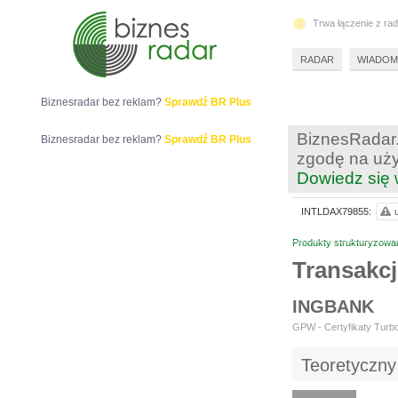
Trwa łączenie z ra
RADAR
WIADOM
Biznesradar bez reklam?
Sprawdź BR Plus
BiznesRadar.
Biznesradar bez reklam?
Sprawdź BR Plus
zgodę na uży
Dowiedz się 
INTLDAX79855:
Produkty strukturyzowa
Transakc
INGBANK
GPW - Certyfikaty Turbo
Teoretyczny