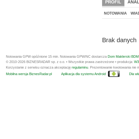
PROFIL
ANAL
NOTOWANIA
WIA
Brak danych
Notowania GPW opóźnione 15 min.
Notowania GPW/NC dostarcza
Dom Maklerski BDM 
© 2010-2026 BIZNESRADAR sp. z o.o. • Wszystkie prawa zastrzeżone • produkcja:
W3
Korzystanie z serwisu oznacza akceptację
regulaminu
. Prezentowanie kwotowania nie m
Mobilna wersja BiznesRadar.pl
Aplikacja dla systemu Android
Dla wła