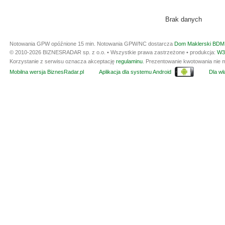
Brak danych
Notowania GPW opóźnione 15 min.
Notowania GPW/NC dostarcza
Dom Maklerski BDM 
© 2010-2026 BIZNESRADAR sp. z o.o. • Wszystkie prawa zastrzeżone • produkcja:
W3
Korzystanie z serwisu oznacza akceptację
regulaminu
. Prezentowanie kwotowania nie m
Mobilna wersja BiznesRadar.pl
Aplikacja dla systemu Android
Dla wła