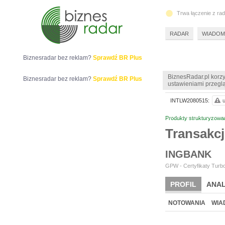
Trwa łączenie z ra
RADAR
WIADOM
Biznesradar bez reklam?
Sprawdź BR Plus
BiznesRadar.pl korzy
Biznesradar bez reklam?
Sprawdź BR Plus
ustawieniami przeglą
INTLW2080515:
u
Produkty strukturyzowa
Transakc
INGBANK
GPW - Certyfikaty Turbo
PROFIL
ANAL
NOTOWANIA
WIA