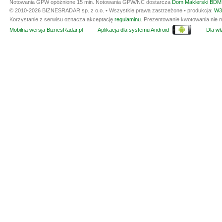
Notowania GPW opóźnione 15 min.
Notowania GPW/NC dostarcza
Dom Maklerski BDM 
© 2010-2026 BIZNESRADAR sp. z o.o. • Wszystkie prawa zastrzeżone • produkcja:
W3
Korzystanie z serwisu oznacza akceptację
regulaminu
. Prezentowanie kwotowania nie m
Mobilna wersja BiznesRadar.pl
Aplikacja dla systemu Android
Dla wła