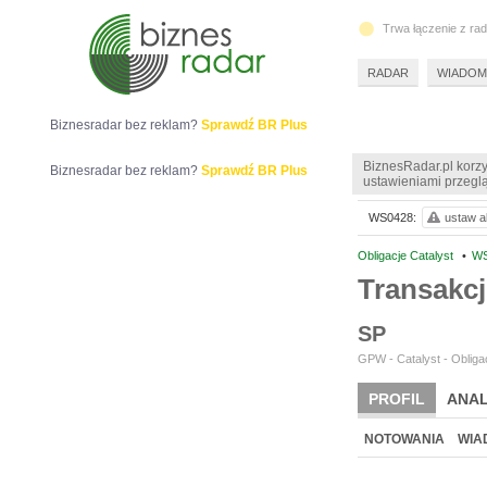
Trwa łączenie z ra
RADAR
WIADOM
Biznesradar bez reklam?
Sprawdź BR Plus
BiznesRadar.pl korzy
Biznesradar bez reklam?
Sprawdź BR Plus
ustawieniami przeglą
WS0428:
ustaw al
Obligacje Catalyst
•
WS
Transakc
SP
GPW - Catalyst - Obligac
PROFIL
ANAL
NOTOWANIA
WIA