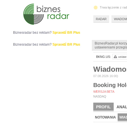
Trwa łączenie z ra
RADAR
WIADOM
Biznesradar bez reklam?
Sprawdź BR Plus
BiznesRadar.pl korzy
Biznesradar bez reklam?
Sprawdź BR Plus
ustawieniami przeglą
BKNG.US:
ustaw 
Wiadomo
07.08.2026 16:00)
Booking Hol
WERSJA BETA
NASDAQ
PROFIL
ANAL
NOTOWANIA
WIA