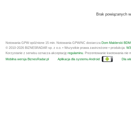
Brak powiązanych w
Notowania GPW opóźnione 15 min.
Notowania GPW/NC dostarcza
Dom Maklerski BDM 
© 2010-2026 BIZNESRADAR sp. z o.o. • Wszystkie prawa zastrzeżone • produkcja:
W3
Korzystanie z serwisu oznacza akceptację
regulaminu
. Prezentowanie kwotowania nie m
Mobilna wersja BiznesRadar.pl
Aplikacja dla systemu Android
Dla wła