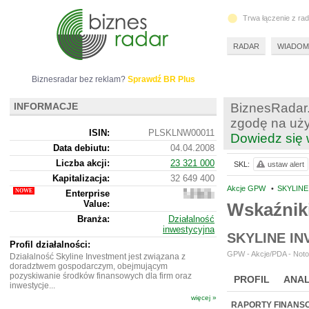
Trwa łączenie z ra
RADAR
WIADOM
Biznesradar bez reklam?
Sprawdź BR Plus
INFORMACJE
BiznesRadar.
zgodę na uży
ISIN:
PLSKLNW00011
Dowiedz się 
Data debiutu:
04.04.2008
Liczba akcji:
23 321 000
SKL:
ustaw alert
Kapitalizacja:
32 649 400
Akcje GPW
•
SKYLINE
Enterprise
33
Value:
329
Wskaźnik
400
Branża:
Działalność
inwestycyjna
SKYLINE I
Profil działalności:
GPW - Akcje/PDA - Noto
Działalność Skyline Investment jest związana z
doradztwem gospodarczym, obejmującym
pozyskiwanie środków finansowych dla firm oraz
PROFIL
ANAL
inwestycje...
więcej »
NOWE
BR LAB
RAPORTY FINANS