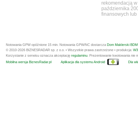
rekomendacją w 
października 20
finansowych lub 
Notowania GPW opóźnione 15 min.
Notowania GPW/NC dostarcza
Dom Maklerski BDM 
© 2010-2026 BIZNESRADAR sp. z o.o. • Wszystkie prawa zastrzeżone • produkcja:
W3
Korzystanie z serwisu oznacza akceptację
regulaminu
. Prezentowanie kwotowania nie m
Mobilna wersja BiznesRadar.pl
Aplikacja dla systemu Android
Dla wła