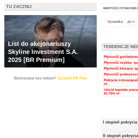
TU ZACZNIJ
WARTOŚCI RYNKOWE
Dynamika:
r/r
List do akcjonariuszy
TENDENCJE NE
Skyline Investment S.A.
Płynność gotówkowa:
2025 [BR Premium]
Płynność szybka: spa
Płynność bieżąca: sp
Płynność podwyższon
Biznesradar bez reklam?
Sprawdź BR Plus
Pokrycie zobowiązań
r/r
Udział kapitału prac
61.75% r/r
I stopień pokrycia
II stopień pokryci