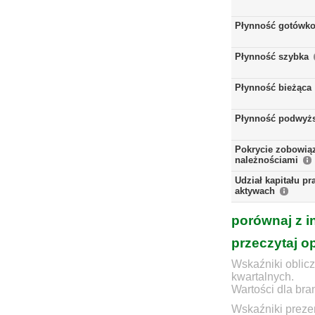
Płynność gotówk
Płynność szybka
Płynność bieżąca
Płynność podwyż
Pokrycie zobowią
należnościami
Udział kapitału p
aktywach
porównaj z i
przeczytaj o
Wskaźniki oblicz
kwartalnych.
Wartości dla bra
Wskaźniki prezen