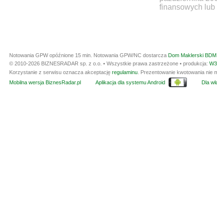
finansowych lub 
Notowania GPW opóźnione 15 min.
Notowania GPW/NC dostarcza
Dom Maklerski BDM 
© 2010-2026 BIZNESRADAR sp. z o.o. • Wszystkie prawa zastrzeżone • produkcja:
W3
Korzystanie z serwisu oznacza akceptację
regulaminu
. Prezentowanie kwotowania nie m
Mobilna wersja BiznesRadar.pl
Aplikacja dla systemu Android
Dla wła