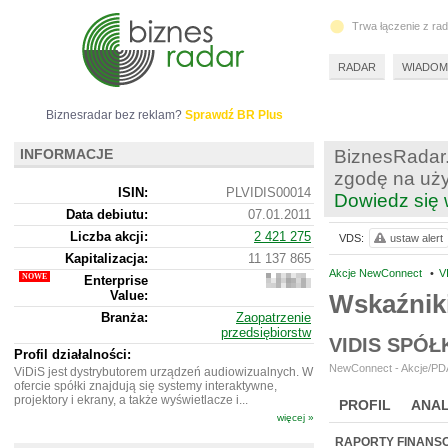
Trwa łączenie z ra
RADAR
WIADOM
Biznesradar bez reklam?
Sprawdź BR Plus
INFORMACJE
BiznesRadar.
zgodę na uży
ISIN:
PLVIDIS00014
Dowiedz się 
Data debiutu:
07.01.2011
Liczba akcji:
2 421 275
VDS:
ustaw alert
Kapitalizacja:
11 137 865
Akcje NewConnect
•
V
Enterprise
8
Value:
791
Wskaźniki
865
Branża:
Zaopatrzenie
przedsiębiorstw
VIDIS SPÓŁ
Profil działalności:
NewConnect - Akcje/PDA
ViDiS jest dystrybutorem urządzeń audiowizualnych. W
ofercie spółki znajdują się systemy interaktywne,
projektory i ekrany, a także wyświetlacze i...
PROFIL
ANAL
więcej »
NOWE
BR LAB
RAPORTY FINANS