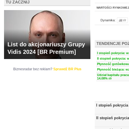
TU ZACZNIJ
WARTOŚCI RYNKOWE
Dynamika:
r/r
List do akcjonariuszy Grupy
TENDENCJE PO
Vidis 2024 [BR Premium]
I stopień pokrycia: w
II stopień pokrycia: 
Płynność gotówkowa:
Biznesradar bez reklam?
Sprawdź BR Plus
Płynność bieżąca: wz
Udział kapitału prac
14.08% r/r
I stopień pokrycia
II stopień pokryci