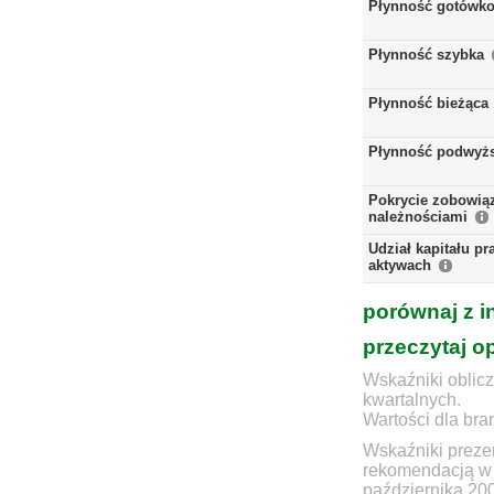
Płynność gotówk
Płynność szybka
Płynność bieżąca
Płynność podwyż
Pokrycie zobowią
należnościami
Udział kapitału p
aktywach
porównaj z i
przeczytaj o
Wskaźniki oblicz
kwartalnych.
Wartości dla bra
Wskaźniki prezen
rekomendacją w 
października 20