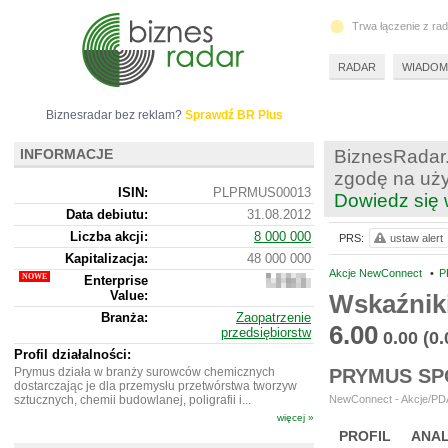
Trwa łączenie z ra
RADAR
WIADOM
Biznesradar bez reklam?
Sprawdź BR Plus
INFORMACJE
BiznesRadar.
zgodę na uży
ISIN:
PLPRMUS00013
Dowiedz się 
Data debiutu:
31.08.2012
Liczba akcji:
8 000 000
PRS:
ustaw alert
Kapitalizacja:
48 000 000
Akcje NewConnect
•
P
Enterprise
34
Value:
069
Wskaźnik
000
Branża:
Zaopatrzenie
6.00
przedsiębiorstw
0.00
(0
Profil działalności:
Prymus działa w branży surowców chemicznych
PRYMUS SP
dostarczając je dla przemysłu przetwórstwa tworzyw
sztucznych, chemii budowlanej, poligrafii i...
NewConnect - Akcje/PDA
więcej »
PROFIL
ANAL