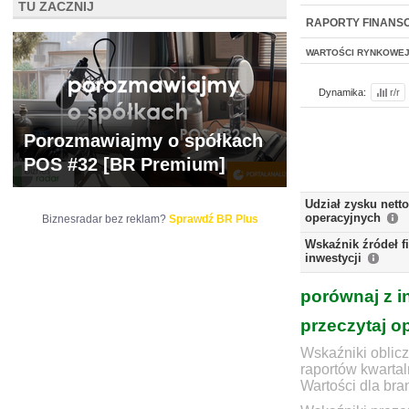
TU ZACZNIJ
NOWE
BR LAB
RAPORTY FINANS
WARTOŚCI RYNKOWE
Dynamika:
r/r
Porozmawiajmy o spółkach
POS #32 [BR Premium]
Udział zysku nett
operacyjnych
Biznesradar bez reklam?
Sprawdź BR Plus
Wskaźnik źródeł 
inwestycji
porównaj z i
przeczytaj o
Wskaźniki oblicz
raportów kwartal
Wartości dla bra