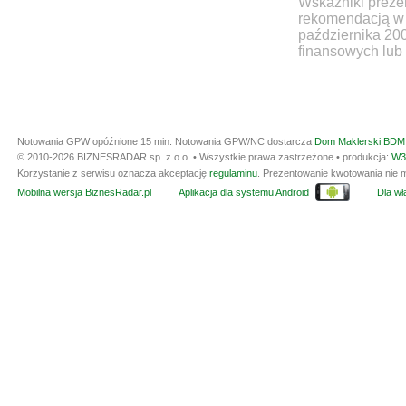
Wskaźniki prezen
rekomendacją w 
października 20
finansowych lub 
Notowania GPW opóźnione 15 min.
Notowania GPW/NC dostarcza
Dom Maklerski BDM 
© 2010-2026 BIZNESRADAR sp. z o.o. • Wszystkie prawa zastrzeżone • produkcja:
W3
Korzystanie z serwisu oznacza akceptację
regulaminu
. Prezentowanie kwotowania nie m
Mobilna wersja BiznesRadar.pl
Aplikacja dla systemu Android
Dla wła