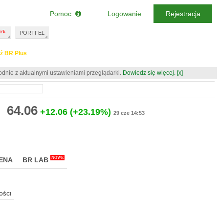
Pomoc
Logowanie
Rejestracja
PORTFEL
ź BR Plus
odnie z aktualnymi ustawieniami przeglądarki.
Dowiedz się więcej.
[x]
64.06
+12.06
(+23.19%)
29 cze 14:53
NOWE
ENA
BR LAB
OŚCI