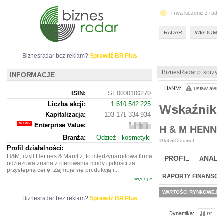
Trwa łączenie z ra
RADAR
WIADOM
Biznesradar bez reklam?
Sprawdź BR Plus
BiznesRadar.pl korzy
INFORMACJE
HANM:
ustaw ale
ISIN:
SE0000106270
Liczba akcji:
1 610 542 225
Wskaźnik
Kapitalizacja:
103 171 334 934
Enterprise Value:
117
H & M HENN
966
Branża:
Odzież i kosmetyki
932
GlobalConnect
534
Profil działalności:
H&M, czyli Hennes & Mauritz, to międzynarodowa firma
PROFIL
ANAL
odzieżowa znana z oferowania mody i jakości za
przystępną cenę. Zajmuje się produkcją i...
RAPORTY FINANS
więcej »
WARTOŚCI RYNKOWE
Biznesradar bez reklam?
Sprawdź BR Plus
Dynamika:
r/r