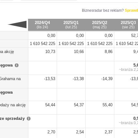
Biznesradar bez reklam?
Sprawd
2024/Q4
2025/Q1
2025/Q2
2025/Q3
(lis 24)
(lut 25)
(maj 25)
(sie 25)
0,00
0,00
0,00
52,
1 610 542 225
1 610 542 225
1 610 542 225
1 610 542 2
na akcję
10,73
10,66
8,86
9,
sięgowa
5,
~branża
2,
Grahama na
-13,53
-13,38
-14,39
-13,
sięgowa
edaży na akcję
54,44
54,37
55,40
54,
ze sprzedaży
0,
~branża
0,
2,70
2,54
2,37
2,