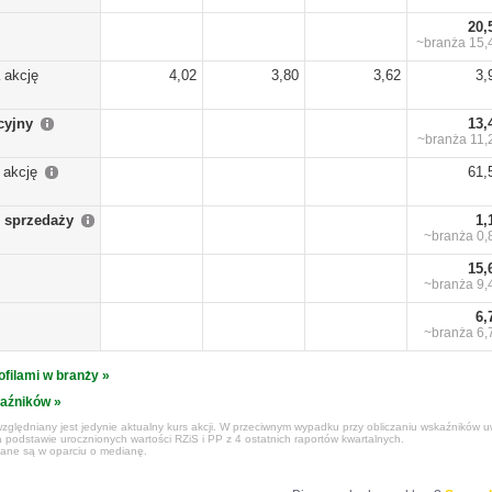
20,
~branża
15,
 akcję
4,02
3,80
3,62
3,
cyjny
13,
~branża
11,
 akcję
61,
 sprzedaży
1,
~branża
0,
15,
~branża
9,
6,
~branża
6,
ofilami w branży »
kaźników »
zględniany jest jedynie aktualny kurs akcji. W przeciwnym wypadku przy obliczaniu wskaźników uw
 podstawie urocznionych wartości RZiS i PP z 4 ostatnich raportów kwartalnych.
czane są w oparciu o medianę.