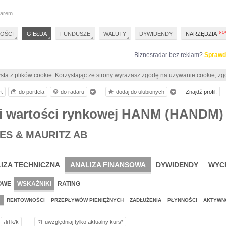
darem
OŚCI
GIEŁDA
FUNDUSZE
WALUTY
DYWIDENDY
NARZĘDZIA
Biznesradar bez reklam?
Sprawd
sta z plików cookie. Korzystając ze strony wyrażasz zgodę na używanie cookie, zg
rt
do portfela
do radaru
dodaj do ulubionych
Znajdź profil:
i wartości rynkowej HANM (HANDM)
ES & MAURITZ AB
IZA TECHNICZNA
ANALIZA FINANSOWA
DYWIDENDY
WYC
OWE
WSKAŹNIKI
RATING
J
RENTOWNOŚCI
PRZEPŁYWÓW PIENIĘŻNYCH
ZADŁUŻENIA
PŁYNNOŚCI
AKTYWN
k/k
uwzględniaj tylko aktualny kurs*