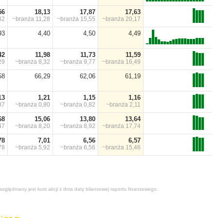
56
18,13
17,87
17,63
42
~branża
11,28
~branża
15,55
~branża
20,17
93
4,40
4,50
4,49
42
11,98
11,73
11,59
29
~branża
8,32
~branża
9,77
~branża
16,49
58
66,29
62,06
61,19
13
1,21
1,15
1,16
87
~branża
0,80
~branża
0,82
~branża
2,11
68
15,06
13,80
13,64
47
~branża
8,20
~branża
8,92
~branża
17,74
78
7,01
6,56
6,57
78
~branża
5,92
~branża
6,56
~branża
15,46
zględniany jest kurs akcji z dnia daty bilansowej raportu finansowego.