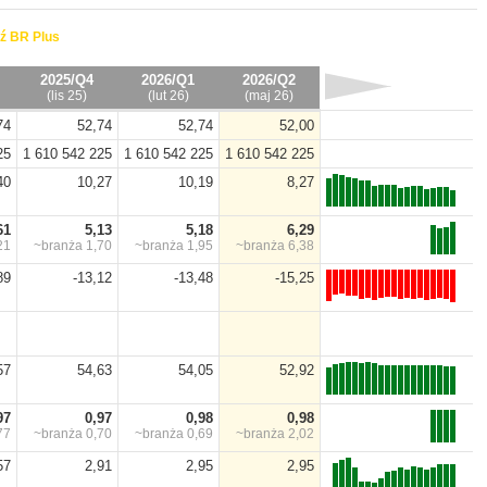
ź BR Plus
2025/Q4
2026/Q1
2026/Q2
(lis 25)
(lut 26)
(maj 26)
74
52,74
52,74
52,00
25
1 610 542 225
1 610 542 225
1 610 542 225
40
10,27
10,19
8,27
61
5,13
5,18
6,29
21
~branża
1,70
~branża
1,95
~branża
6,38
89
-13,12
-13,48
-15,25
57
54,63
54,05
52,92
97
0,97
0,98
0,98
77
~branża
0,70
~branża
0,69
~branża
2,02
57
2,91
2,95
2,95