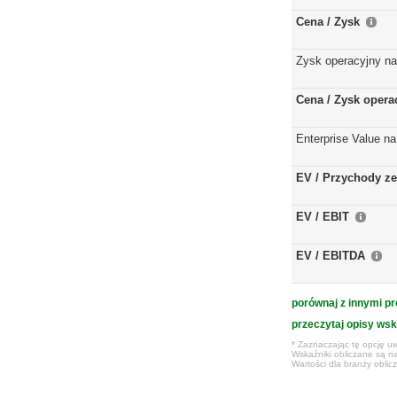
Cena / Zysk
Zysk operacyjny na
Cena / Zysk opera
Enterprise Value na
EV / Przychody ze
EV / EBIT
EV / EBITDA
porównaj z innymi pr
przeczytaj opisy ws
* Zaznaczając tę opcję uw
Wskaźniki obliczane są na
Wartości dla branży obli