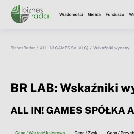
Wiadomości
Giełda
Fundusze
Wa
BiznesRadar
ALL IN! GAMES SA (ALG)
Wskaźniki wyceny
BR LAB: Wskaźniki w
ALL IN! GAMES SPÓŁKA 
Cena / Wartość księgowa
Cena / Zysk
Cena / Przyc