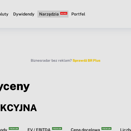
luty
Dywidendy
Narzędzia
Portfel
Biznesradar bez reklam?
Sprawdź BR Plus
yceny
AKCYJNA
hody
EV / EBITDA
Cena docelowa
Licz