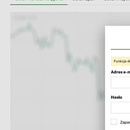
Funkcja d
Adres e-m
Hasło
Zapam