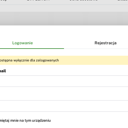
Logowanie
Rejestracja
ostępna wyłącznie dla zalogowanych
ail
Treść dostępna dla użytkowników
BR Premium
i
BR MAX
iętaj mnie na tym urządzeniu