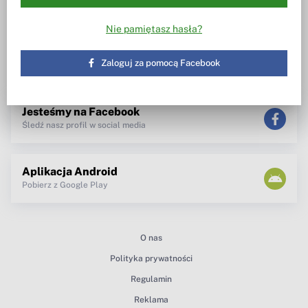
Wiesz w co inwestujesz
Notowania, wezwania, obrót
akcjami
Spotkanie z zarządem
Nie pamiętasz hasła?
TV dla inwestora
Maklerzy radzą
newsletter
Zaloguj za pomocą Facebook
teksty Premium
Jesteśmy na Facebook
Śledź nasz profil w social media
Aplikacja Android
Pobierz z Google Play
O nas
Polityka prywatności
Regulamin
Reklama