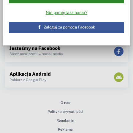
Wiesz w co inwestujesz
Notowania, wezwania, obrót
akcjami
Spotkanie z zarządem
Nie pamiętasz hasła?
TV dla inwestora
Maklerzy radzą
newsletter
Zaloguj za pomocą Facebook
teksty Premium
Jesteśmy na Facebook
Śledź nasz profil w social media
Aplikacja Android
Pobierz z Google Play
O nas
Polityka prywatności
Regulamin
Reklama