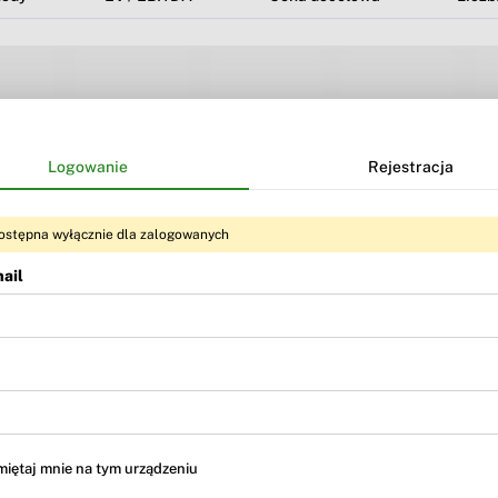
Logowanie
Rejestracja
ostępna wyłącznie dla zalogowanych
ail
Treść dostępna dla użytkowników
BR Premium
i
BR MAX
iętaj mnie na tym urządzeniu