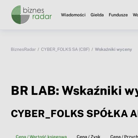
Wiadomości
Giełda
Fundusze
Wa
BiznesRadar
CYBER_FOLKS SA (CBF)
Wskaźniki wyceny
BR LAB: Wskaźniki w
CYBER_FOLKS SPÓŁKA A
Cena / Wartość księgowa
Cena / Zysk
Cena / Przyc