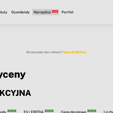
luty
Dywidendy
Narzędzia
Portfel
Biznesradar bez reklam?
Sprawdź BR Plus
yceny
KCYJNA
hody
EV / EBITDA
Cena docelowa
Licz