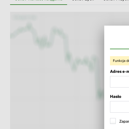
Funkcja d
Adres e-m
Hasło
Zapam