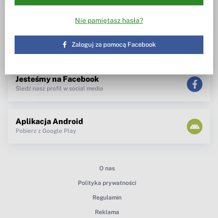
Wiesz w co inwestujesz
Notowania, wezwania, obrót
akcjami
Spotkanie z zarządem
Nie pamiętasz hasła?
TV dla inwestora
Maklerzy radzą
newsletter
Zaloguj za pomocą Facebook
teksty Premium
Jesteśmy na Facebook
Śledź nasz profil w social media
Aplikacja Android
Pobierz z Google Play
O nas
Polityka prywatności
Regulamin
Reklama