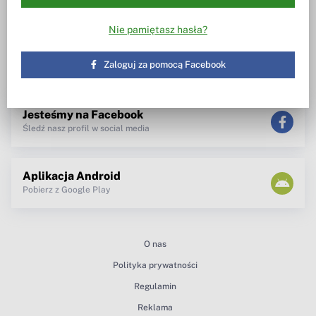
Wiesz w co inwestujesz
Notowania, wezwania, obrót
akcjami
Spotkanie z zarządem
Nie pamiętasz hasła?
TV dla inwestora
Maklerzy radzą
newsletter
Zaloguj za pomocą Facebook
teksty Premium
Jesteśmy na Facebook
Śledź nasz profil w social media
Aplikacja Android
Pobierz z Google Play
O nas
Polityka prywatności
Regulamin
Reklama