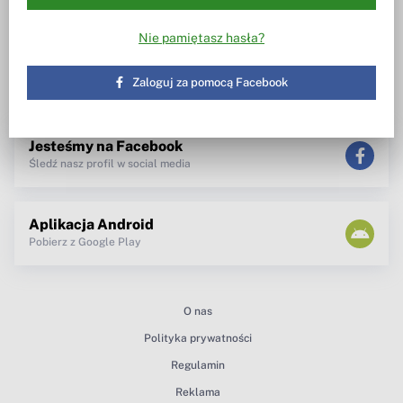
Wiesz w co inwestujesz
Notowania, wezwania, obrót
akcjami
Spotkanie z zarządem
Nie pamiętasz hasła?
TV dla inwestora
Maklerzy radzą
newsletter
Zaloguj za pomocą Facebook
teksty Premium
Jesteśmy na Facebook
Śledź nasz profil w social media
Aplikacja Android
Pobierz z Google Play
O nas
Polityka prywatności
Regulamin
Reklama