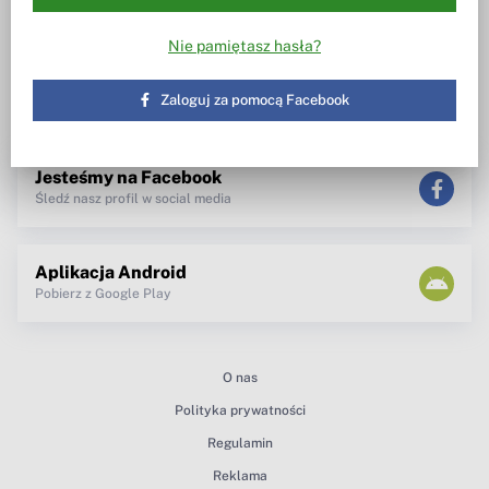
Wiesz w co inwestujesz
Notowania, wezwania, obrót
akcjami
Spotkanie z zarządem
Nie pamiętasz hasła?
TV dla inwestora
Maklerzy radzą
newsletter
Zaloguj za pomocą Facebook
teksty Premium
Jesteśmy na Facebook
Śledź nasz profil w social media
Aplikacja Android
Pobierz z Google Play
O nas
Polityka prywatności
Regulamin
Reklama