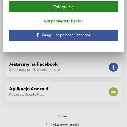
Perspektywy dla spółek
Certyfikaty Turbo (ING N.V.)
Zaloguj się
Dywidendowe Analizy Spółek [DAS]
Wezwania
Wiesz w co inwestujesz
Notowania, wezwania, obrót
Nie pamiętasz hasła?
akcjami
Spotkanie z zarządem
TV dla inwestora
Zaloguj za pomocą Facebook
Maklerzy radzą
newsletter
teksty Premium
Jesteśmy na Facebook
Śledź nasz profil w social media
Aplikacja Android
Pobierz z Google Play
O nas
Polityka prywatności