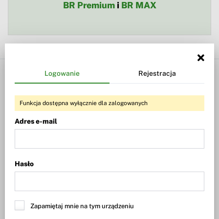
BR Premium
i
BR MAX
Logowanie
Rejestracja
Biznesradar
Twój Biznesradar
Wiadomości
Twoje alerty
Funkcja dostępna wyłącznie dla zalogowanych
Giełda
Twoje portfele
Adres e-mail
Fundusze
Logowanie
Waluty
Rejestracja
Dywidendy
Hasło
Wiadomości
Dywidendy i skup akcji
Nowe emisje, ABB, finansowanie
Zapamiętaj mnie na tym urządzeniu
Wyniki spółek
Kontrakty, przetargi, umowy