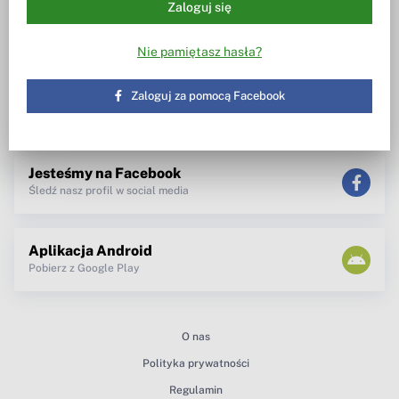
Dywidendowe Analizy Spółek [DAS]
Wezwania
Zaloguj się
Wiesz w co inwestujesz
Notowania, wezwania, obrót
akcjami
Nie pamiętasz hasła?
Spotkanie z zarządem
TV dla inwestora
Maklerzy radzą
Zaloguj za pomocą Facebook
newsletter
teksty Premium
Jesteśmy na Facebook
Śledź nasz profil w social media
Aplikacja Android
Pobierz z Google Play
O nas
Polityka prywatności
Regulamin