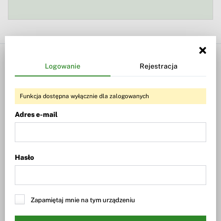
Biznesradar
Twój Biznesradar
Logowanie
Rejestracja
Wiadomości
Twoje alerty
Giełda
Twoje portfele
Funkcja dostępna wyłącznie dla zalogowanych
Fundusze
Logowanie
Adres e-mail
Waluty
Rejestracja
Dywidendy
Hasło
Wiadomości
Dywidendy i skup akcji
Nowe emisje, ABB, finansowanie
Wyniki spółek
Kontrakty, przetargi, umowy
Zapamiętaj mnie na tym urządzeniu
Perspektywy dla spółek
Certyfikaty Turbo (ING N.V.)