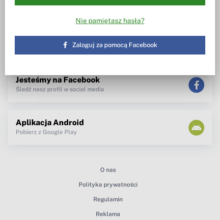
Wiesz w co inwestujesz
Notowania, wezwania, obrót
akcjami
Spotkanie z zarządem
Nie pamiętasz hasła?
TV dla inwestora
Maklerzy radzą
newsletter
Zaloguj za pomocą Facebook
teksty Premium
Jesteśmy na Facebook
Śledź nasz profil w social media
Aplikacja Android
Pobierz z Google Play
O nas
Polityka prywatności
Regulamin
Reklama