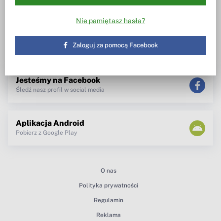
Wiesz w co inwestujesz
Notowania, wezwania, obrót
akcjami
Spotkanie z zarządem
Nie pamiętasz hasła?
TV dla inwestora
Maklerzy radzą
newsletter
Zaloguj za pomocą Facebook
teksty Premium
Jesteśmy na Facebook
Śledź nasz profil w social media
Aplikacja Android
Pobierz z Google Play
O nas
Polityka prywatności
Regulamin
Reklama