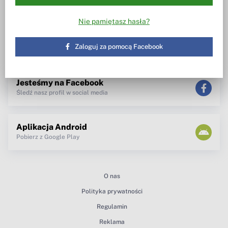
Wiesz w co inwestujesz
Notowania, wezwania, obrót
akcjami
Spotkanie z zarządem
Nie pamiętasz hasła?
TV dla inwestora
Maklerzy radzą
newsletter
Zaloguj za pomocą Facebook
teksty Premium
Jesteśmy na Facebook
Śledź nasz profil w social media
Aplikacja Android
Pobierz z Google Play
O nas
Polityka prywatności
Regulamin
Reklama