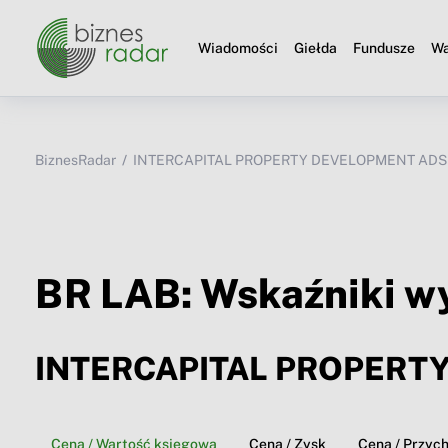
Wiadomości
Giełda
Fundusze
Wa
BiznesRadar
INTERCAPITAL PROPERTY DEVELOPMENT ADSIC
BR LAB: Wskaźniki w
INTERCAPITAL PROPERT
Cena / Wartość księgowa
Cena / Zysk
Cena / Przyc