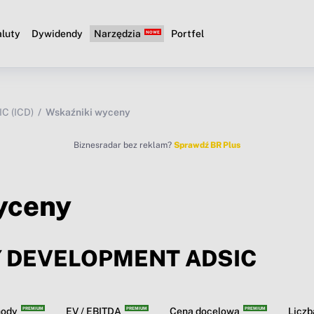
luty
Dywidendy
Narzędzia
Portfel
 (ICD)
Wskaźniki wyceny
Biznesradar bez reklam?
Sprawdź BR Plus
yceny
Y DEVELOPMENT ADSIC
hody
EV / EBITDA
Cena docelowa
Licz