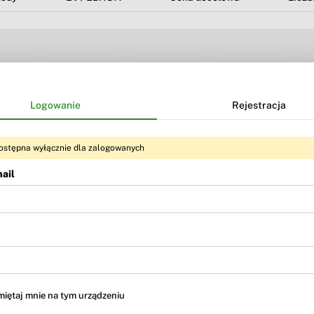
Logowanie
Rejestracja
ostępna wyłącznie dla zalogowanych
ail
Treść dostępna dla użytkowników
BR Premium
i
BR MAX
iętaj mnie na tym urządzeniu