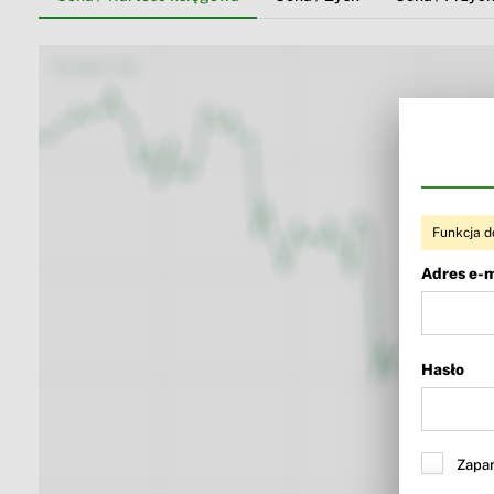
Funkcja d
Adres e-m
Hasło
Zapam