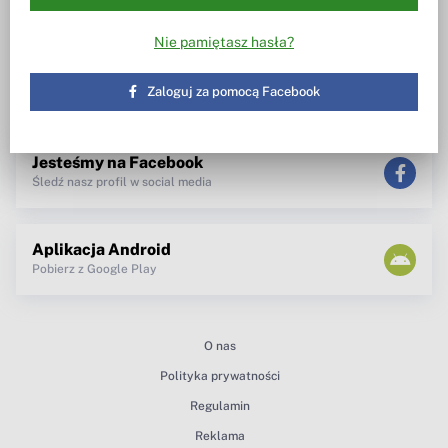
Wiesz w co inwestujesz
Notowania, wezwania, obrót
akcjami
Spotkanie z zarządem
Nie pamiętasz hasła?
TV dla inwestora
Maklerzy radzą
newsletter
Zaloguj za pomocą Facebook
teksty Premium
Jesteśmy na Facebook
Śledź nasz profil w social media
Aplikacja Android
Pobierz z Google Play
O nas
Polityka prywatności
Regulamin
Reklama