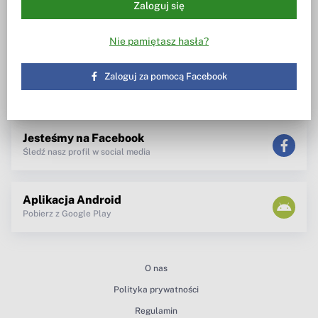
Dywidendowe Analizy Spółek [DAS]
Wezwania
Zaloguj się
Wiesz w co inwestujesz
Notowania, wezwania, obrót
akcjami
Nie pamiętasz hasła?
Spotkanie z zarządem
TV dla inwestora
Maklerzy radzą
Zaloguj za pomocą Facebook
newsletter
teksty Premium
Jesteśmy na Facebook
Śledź nasz profil w social media
Aplikacja Android
Pobierz z Google Play
O nas
Polityka prywatności
Regulamin