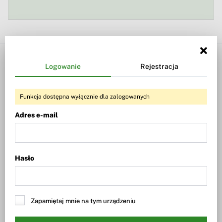
Biznesradar
Twój Biznesradar
Logowanie
Rejestracja
Wiadomości
Twoje alerty
Giełda
Twoje portfele
Funkcja dostępna wyłącznie dla zalogowanych
Fundusze
Logowanie
Adres e-mail
Waluty
Rejestracja
Dywidendy
Hasło
Wiadomości
Dywidendy i skup akcji
Nowe emisje, ABB, finansowanie
Wyniki spółek
Kontrakty, przetargi, umowy
Zapamiętaj mnie na tym urządzeniu
Perspektywy dla spółek
Certyfikaty Turbo (ING N.V.)