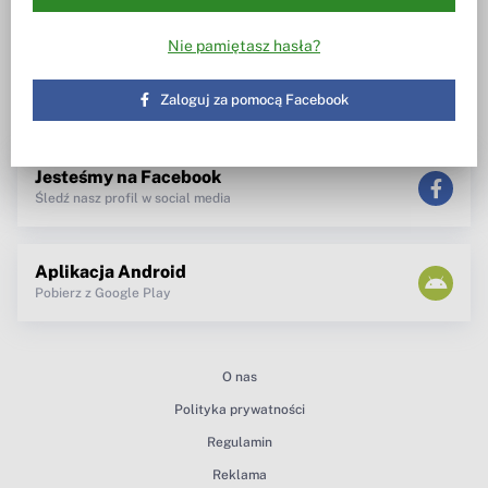
Wiesz w co inwestujesz
Notowania, wezwania, obrót
akcjami
Spotkanie z zarządem
Nie pamiętasz hasła?
TV dla inwestora
Maklerzy radzą
newsletter
Zaloguj za pomocą Facebook
teksty Premium
Jesteśmy na Facebook
Śledź nasz profil w social media
Aplikacja Android
Pobierz z Google Play
O nas
Polityka prywatności
Regulamin
Reklama