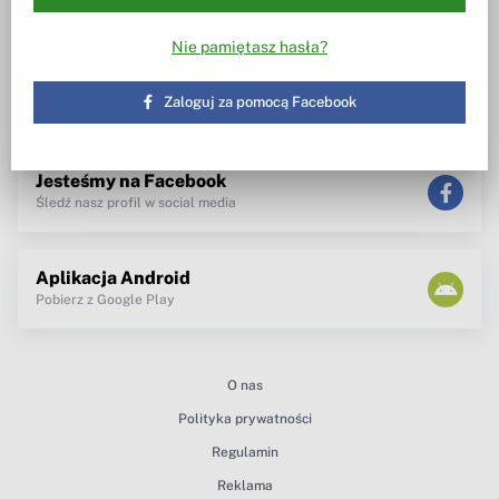
Wiesz w co inwestujesz
Notowania, wezwania, obrót
akcjami
Spotkanie z zarządem
Nie pamiętasz hasła?
TV dla inwestora
Maklerzy radzą
newsletter
Zaloguj za pomocą Facebook
teksty Premium
Jesteśmy na Facebook
Śledź nasz profil w social media
Aplikacja Android
Pobierz z Google Play
O nas
Polityka prywatności
Regulamin
Reklama