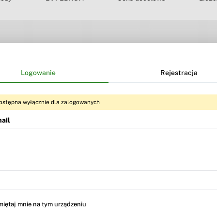
Logowanie
Rejestracja
ostępna wyłącznie dla zalogowanych
ail
Treść dostępna dla użytkowników
BR Premium
i
BR MAX
iętaj mnie na tym urządzeniu