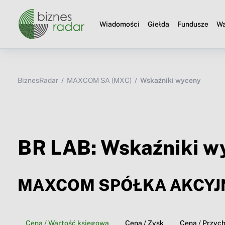
Wiadomości
Giełda
Fundusze
Wa
BiznesRadar
MAXCOM SA (MXC)
Wskaźniki wyceny
BR LAB: Wskaźniki w
MAXCOM SPÓŁKA AKCYJ
Cena / Wartość księgowa
Cena / Zysk
Cena / Przyc