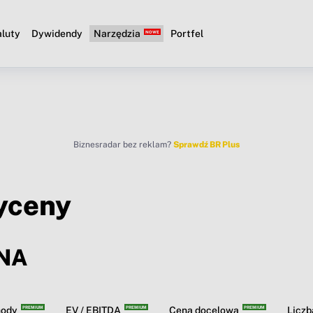
luty
Dywidendy
Narzędzia
Portfel
Biznesradar bez reklam?
Sprawdź BR Plus
yceny
NA
hody
EV / EBITDA
Cena docelowa
Licz