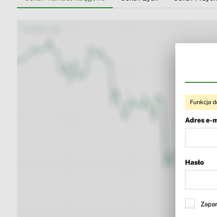
Funkcja d
Adres e-m
Hasło
Zapam