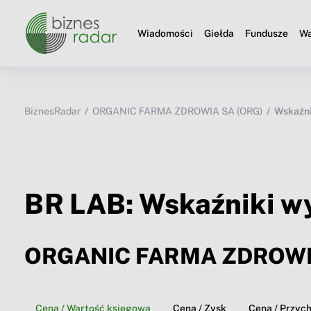
Wiadomości
Giełda
Fundusze
Wa
BiznesRadar
ORGANIC FARMA ZDROWIA SA (ORG)
Wskaźni
BR LAB: Wskaźniki w
ORGANIC FARMA ZDROWI
Cena / Wartość księgowa
Cena / Zysk
Cena / Przyc