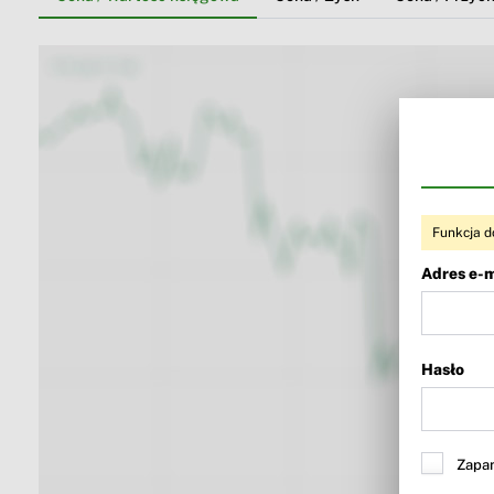
Funkcja d
Adres e-m
Hasło
Zapam