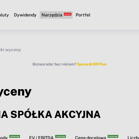
luty
Dywidendy
Narzędzia
Portfel
ki wyceny
Biznesradar bez reklam?
Sprawdź BR Plus
yceny
A SPÓŁKA AKCYJNA
hody
EV / EBITDA
Cena docelowa
Licz