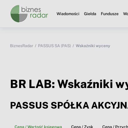
Wiadomości
Giełda
Fundusze
Wa
BiznesRadar
PASSUS SA (PAS)
Wskaźniki wyceny
BR LAB: Wskaźniki w
PASSUS SPÓŁKA AKCYJN
Cena / Wartość księgowa
Cena / Zysk
Cena / Przyc