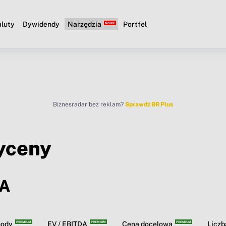
luty
Dywidendy
Narzędzia
Portfel
Biznesradar bez reklam?
Sprawdź BR Plus
yceny
A
hody
EV / EBITDA
Cena docelowa
Licz