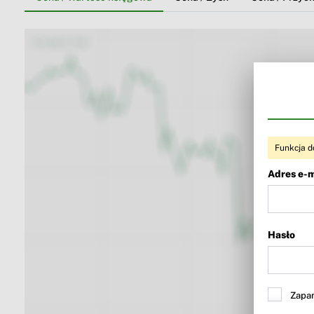
Funkcja d
Adres e-m
Hasło
Zapam