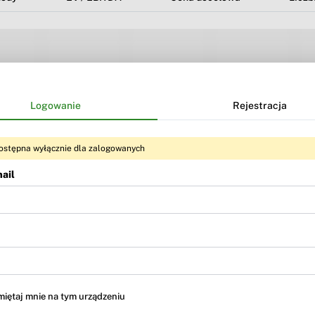
Logowanie
Rejestracja
ostępna wyłącznie dla zalogowanych
ail
Treść dostępna dla użytkowników
BR Premium
i
BR MAX
iętaj mnie na tym urządzeniu