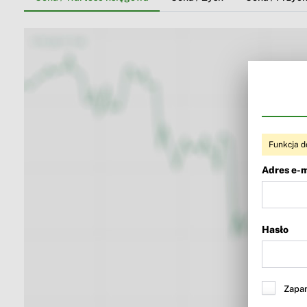
Funkcja d
Adres e-m
Hasło
Zapam