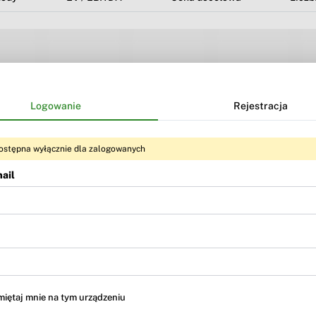
Logowanie
Rejestracja
ostępna wyłącznie dla zalogowanych
ail
Treść dostępna dla użytkowników
BR Premium
i
BR MAX
iętaj mnie na tym urządzeniu