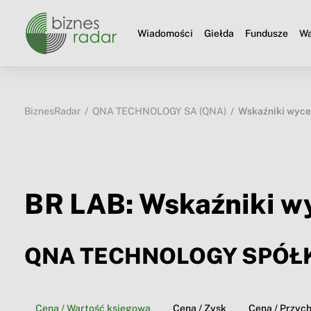
Wiadomości
Giełda
Fundusze
Wa
BiznesRadar
QNA TECHNOLOGY SA (QNA)
Wskaźniki wyc
BR LAB: Wskaźniki w
QNA TECHNOLOGY SPÓŁ
Cena / Wartość księgowa
Cena / Zysk
Cena / Przyc