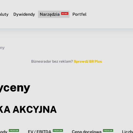
luty
Dywidendy
Narzędzia
Portfel
eny
Biznesradar bez reklam?
Sprawdź BR Plus
yceny
KA AKCYJNA
hody
EV / EBITDA
Cena docelowa
Licz