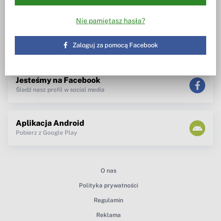
Wiesz w co inwestujesz
Notowania, wezwania, obrót
akcjami
Spotkanie z zarządem
Nie pamiętasz hasła?
TV dla inwestora
Maklerzy radzą
newsletter
Zaloguj za pomocą Facebook
teksty Premium
Jesteśmy na Facebook
Śledź nasz profil w social media
Aplikacja Android
Pobierz z Google Play
O nas
Polityka prywatności
Regulamin
Reklama