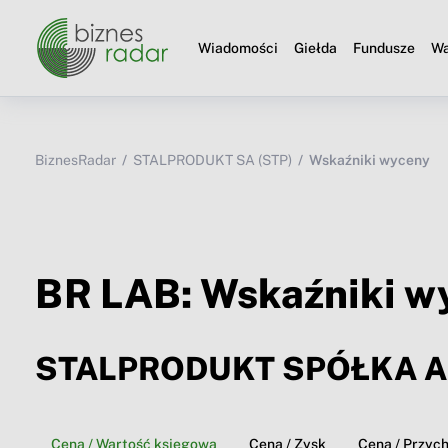
Wiadomości
Giełda
Fundusze
Wa
BiznesRadar
STALPRODUKT SA (STP)
Wskaźniki wyceny
BR LAB: Wskaźniki w
STALPRODUKT SPÓŁKA 
Cena / Wartość księgowa
Cena / Zysk
Cena / Przyc