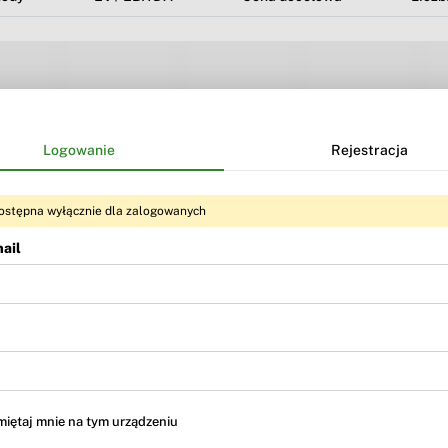
Logowanie
Rejestracja
ostępna wyłącznie dla zalogowanych
ail
Treść dostępna dla użytkowników
BR Premium
i
BR MAX
iętaj mnie na tym urządzeniu