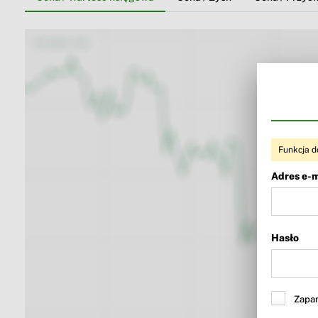
Funkcja d
Adres e-m
Hasło
Zapam