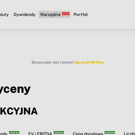
luty
Dywidendy
Narzędzia
Portfel
Biznesradar bez reklam?
Sprawdź BR Plus
yceny
AKCYJNA
hody
EV / EBITDA
Cena docelowa
Licz