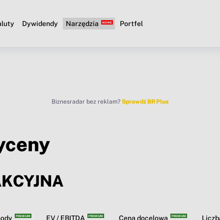
luty
Dywidendy
Narzędzia
Portfel
Biznesradar bez reklam?
Sprawdź BR Plus
yceny
AKCYJNA
hody
EV / EBITDA
Cena docelowa
Licz