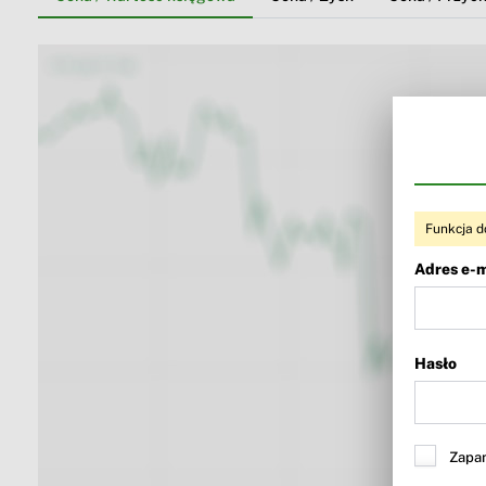
Funkcja d
Adres e-m
Hasło
Zapam