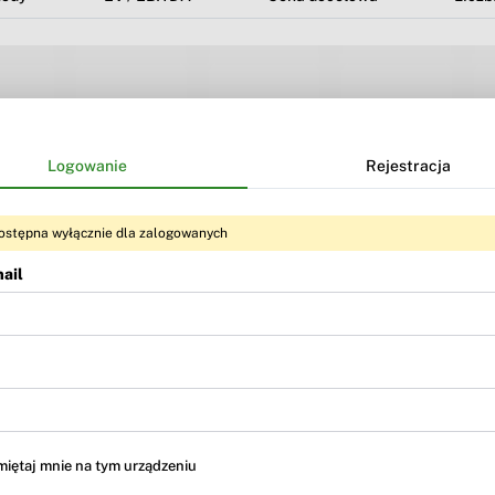
Logowanie
Rejestracja
ostępna wyłącznie dla zalogowanych
ail
Treść dostępna dla użytkowników
BR Premium
i
BR MAX
iętaj mnie na tym urządzeniu