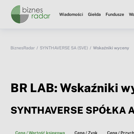
Wiadomości
Giełda
Fundusze
Wa
BiznesRadar
SYNTHAVERSE SA (SVE)
Wskaźniki wyceny
BR LAB: Wskaźniki w
SYNTHAVERSE SPÓŁKA 
Cena / Wartość księgowa
Cena / Zysk
Cena / Przyc