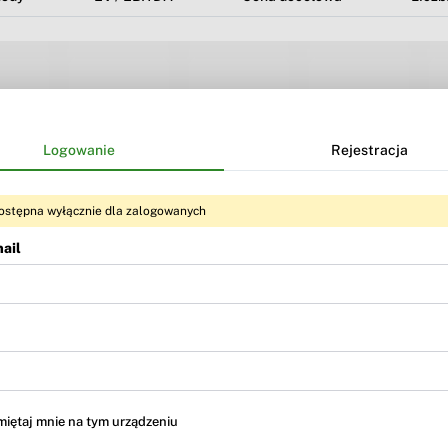
Logowanie
Rejestracja
ostępna wyłącznie dla zalogowanych
ail
Treść dostępna dla użytkowników
BR Premium
i
BR MAX
iętaj mnie na tym urządzeniu