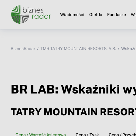
Wiadomości
Giełda
Fundusze
Wa
BiznesRadar
TMR TATRY MOUNTAIN RESORTS. A.S.
Wskaźn
BR LAB: Wskaźniki w
TATRY MOUNTAIN RESORT
Cena / Wartość księgowa
Cena / Zysk
Cena / Przyc