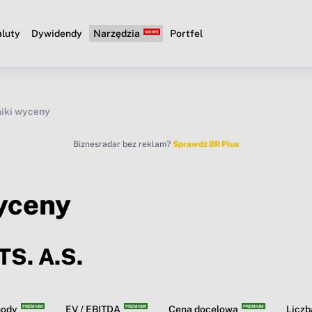
luty
Dywidendy
Narzędzia
Portfel
iki wyceny
Biznesradar bez reklam?
Sprawdź BR Plus
yceny
S. A.S.
hody
EV / EBITDA
Cena docelowa
Licz