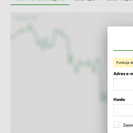
Funkcja d
Adres e-m
Hasło
Zapam