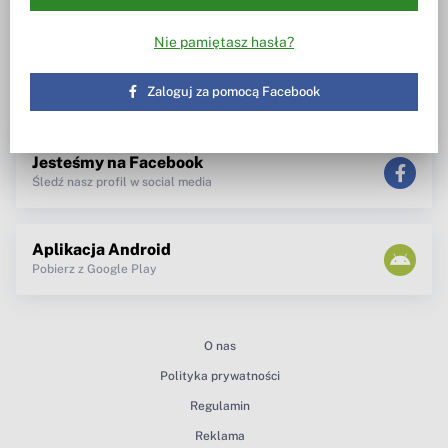
Wiesz w co inwestujesz
Notowania, wezwania, obrót
akcjami
Spotkanie z zarządem
Nie pamiętasz hasła?
TV dla inwestora
Maklerzy radzą
newsletter
Zaloguj za pomocą Facebook
teksty Premium
Jesteśmy na Facebook
Śledź nasz profil w social media
Aplikacja Android
Pobierz z Google Play
O nas
Polityka prywatności
Regulamin
Reklama