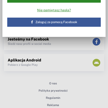
Wiesz w co inwestujesz
Notowania, wezwania, obrót
akcjami
Spotkanie z zarządem
Nie pamiętasz hasła?
TV dla inwestora
Maklerzy radzą
newsletter
Zaloguj za pomocą Facebook
teksty Premium
Jesteśmy na Facebook
Śledź nasz profil w social media
Aplikacja Android
Pobierz z Google Play
O nas
Polityka prywatności
Regulamin
Reklama