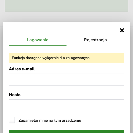
Biznesradar
Twój Biznesradar
Logowanie
Rejestracja
Wiadomości
Twoje alerty
Giełda
Twoje portfele
Funkcja dostępna wyłącznie dla zalogowanych
Fundusze
Logowanie
Adres e-mail
Waluty
Rejestracja
Dywidendy
Hasło
Wiadomości
Dywidendy i skup akcji
Nowe emisje, ABB, finansowanie
Wyniki spółek
Kontrakty, przetargi, umowy
Zapamiętaj mnie na tym urządzeniu
Perspektywy dla spółek
Certyfikaty Turbo (ING N.V.)