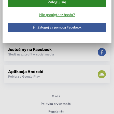
Dywidendowe Analizy Spółek [DAS]
Wezwania
Zaloguj się
Wiesz w co inwestujesz
Notowania, wezwania, obrót
akcjami
Nie pamiętasz hasła?
Spotkanie z zarządem
TV dla inwestora
Maklerzy radzą
Zaloguj za pomocą Facebook
newsletter
teksty Premium
Jesteśmy na Facebook
Śledź nasz profil w social media
Aplikacja Android
Pobierz z Google Play
O nas
Polityka prywatności
Regulamin