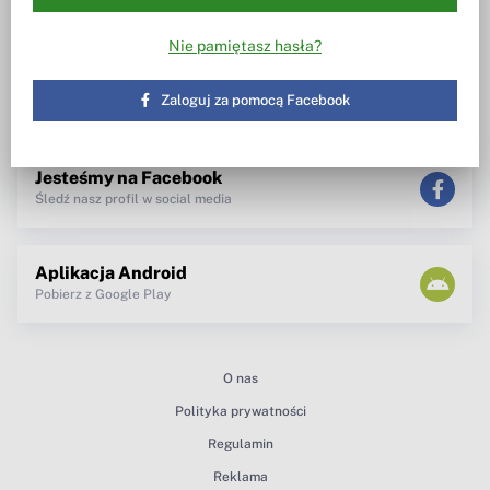
Wiesz w co inwestujesz
Notowania, wezwania, obrót
akcjami
Spotkanie z zarządem
Nie pamiętasz hasła?
TV dla inwestora
Maklerzy radzą
newsletter
Zaloguj za pomocą Facebook
teksty Premium
Jesteśmy na Facebook
Śledź nasz profil w social media
Aplikacja Android
Pobierz z Google Play
O nas
Polityka prywatności
Regulamin
Reklama