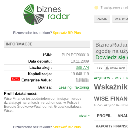
Trwa łączenie z ra
RADAR
WIADOM
Biznesradar bez reklam?
Sprawdź BR Plus
INFORMACJE
BiznesRadar.
zgodę na uży
ISIN:
PLPLPGR00010
Dowiedz się 
Data debiutu:
10.11.2009
Liczba akcji:
386 774
IBS:
ustaw alert
Kapitalizacja:
19 648 119
Akcje GPW
•
WISE FI
Enterprise Value:
79
119 119
Wskaźniki
Branża:
Leasing i faktoring
Profil działalności:
WISE FINA
Wise Finance jest podmiotem dominującym grupy
działającej na rynkach nieruchomości w Polsce i
GPW - Akcje/PDA - Noto
Europie Środkowo-Wschodniej. Grupa kapitałowa
Wise...
PROFIL
ANAL
więcej »
NOWE
BR LAB
RAPORTY FINANS
Biznesradar bez reklam?
Sprawdź BR Plus