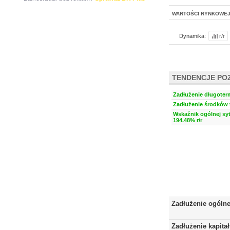
WARTOŚCI RYNKOWE
Dynamika:
r/r
TENDENCJE PO
Zadłużenie długoter
Zadłużenie środków t
Wskaźnik ogólnej syt
194.48% r/r
Zadłużenie ogóln
Zadłużenie kapita