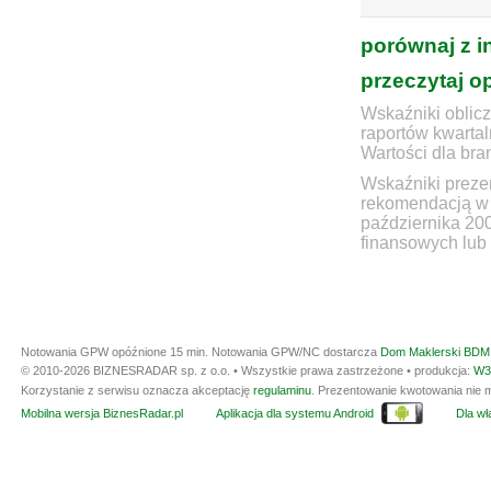
porównaj z i
przeczytaj o
Wskaźniki oblicz
raportów kwartal
Wartości dla bra
Wskaźniki prezen
rekomendacją w 
października 20
finansowych lub 
Notowania GPW opóźnione 15 min.
Notowania GPW/NC dostarcza
Dom Maklerski BDM 
© 2010-2026 BIZNESRADAR sp. z o.o. • Wszystkie prawa zastrzeżone • produkcja:
W3
Korzystanie z serwisu oznacza akceptację
regulaminu
. Prezentowanie kwotowania nie m
Mobilna wersja BiznesRadar.pl
Aplikacja dla systemu Android
Dla wła