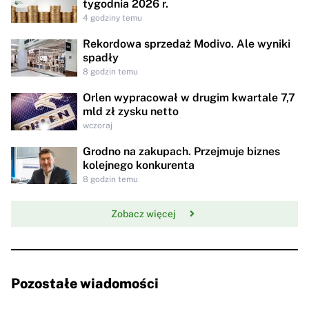
tygodnia 2026 r.
4 godziny temu
Rekordowa sprzedaż Modivo. Ale wyniki
spadły
8 godzin temu
Orlen wypracował w drugim kwartale 7,7
mld zł zysku netto
wczoraj
Grodno na zakupach. Przejmuje biznes
kolejnego konkurenta
8 godzin temu
Zobacz więcej
Pozostałe wiadomości