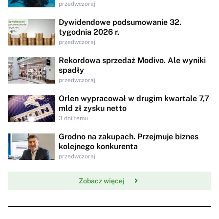
przedwczoraj
Dywidendowe podsumowanie 32.
tygodnia 2026 r.
przedwczoraj
Rekordowa sprzedaż Modivo. Ale wyniki
spadły
przedwczoraj
Orlen wypracował w drugim kwartale 7,7
mld zł zysku netto
3 dni temu
Grodno na zakupach. Przejmuje biznes
kolejnego konkurenta
przedwczoraj
Zobacz więcej