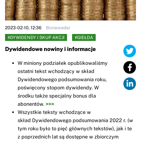
2023-02-10, 12:36
Biznesradar
#DYWIDENDY I SKUP AKCJI
#GIEŁDA
Dywidendowe nowiny i informacje
W miniony podziałek opublikowaliśmy
ostatni tekst wchodzący w skład
Dywidendowego podsumowania roku,
poświęcony stopom dywidendy. W
środku także specjalny bonus dla
abonentów.
>>>
Wszystkie teksty wchodzące w
skład Dywidendowego podsumowania 2022 r. (w
tym roku było to pięć głównych tekstów), jak i te
z poprzednich lat są dostępne w zbiorczym