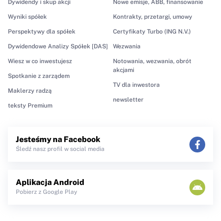
Dywidendy i skup akcji
Nowe emisje, ABB, finansowanie
Wyniki spółek
Kontrakty, przetargi, umowy
Perspektywy dla spółek
Certyfikaty Turbo (ING N.V.)
Dywidendowe Analizy Spółek [DAS]
Wezwania
Wiesz w co inwestujesz
Notowania, wezwania, obrót
akcjami
Spotkanie z zarządem
TV dla inwestora
Maklerzy radzą
newsletter
teksty Premium
Jesteśmy na Facebook
Śledź nasz profil w social media
Aplikacja Android
Pobierz z Google Play