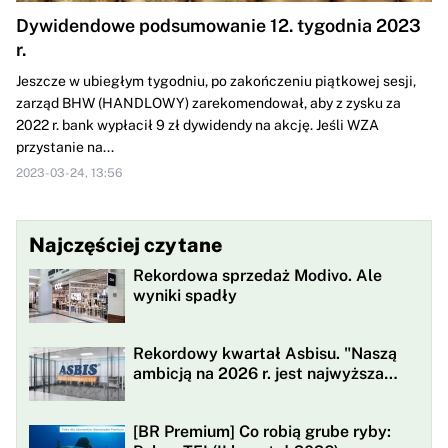
Dywidendowe podsumowanie 12. tygodnia 2023
r.
Jeszcze w ubiegłym tygodniu, po zakończeniu piątkowej sesji,
zarząd BHW (HANDLOWY) zarekomendował, aby z zysku za
2022 r. bank wypłacił 9 zł dywidendy na akcję. Jeśli WZA
przystanie na...
2023-03-24, 13:56
Najczęściej czytane
Rekordowa sprzedaż Modivo. Ale
wyniki spadły
Rekordowy kwartał Asbisu. "Naszą
ambicją na 2026 r. jest najwyższa
rentowności w historii"
[BR Premium] Co robią grube ryby: