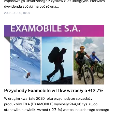
zapasowego utworzonego z zysków z lat ubiegłych. Pierwsza
dywidenda spółki ma być równa...
2023-02-09, 10:07
Przychody Examobile w II kw wzrosły o +12,7%
W drugim kwartale 2020 roku przychody ze sprzedaży
produktów EXA (EXAMOBILE) wyniosły 244,66 tys. zł, co
stanowiło niewielki wzrost (12,71%) w stosunku do tego samego