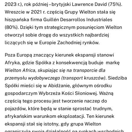
2023 r.), rok później – brytyjski Lawrence David (75%).
Wreszcie w 2021 r. częścią Grupy Wielton stała się
hiszpańska firma Guillén Desarrollos Industriales
(80%). Dzięki tym strategicznym posunięciom Wielton
otworzył sobie drogę do wszystkich najbardziej
liczących się w Europie Zachodniej rynków.
Poza Europą znaczący kierunek ekspansji stanowi
Afryka, gdzie Spółka z konsekwencją buduje markę
Wielton Africa, skupiając się na transporcie dla
przemysłu wydobywczego (transport kruszców)
. Siedziba
Spółki mieści się w Abidżanie, głównym ośrodku
gospodarczym Wybrzeża Kości Słoniowej. Ważną
częścią tego procesu jest tworzenie naczep do
pojazdów, które będą w stanie sprostać trudnym,
afrykańskim warunkom eksploatacji. Ten kierunek
ekspansji stał się istotny, gdy grupa Wielton
ograniczyła swoją działalność na rynkach wschodnich