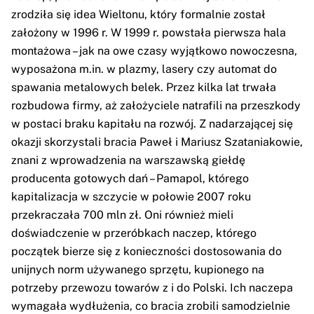
zrodziła się idea Wieltonu, który formalnie został
założony w 1996 r. W 1999 r. powstała pierwsza hala
montażowa – jak na owe czasy wyjątkowo nowoczesna,
wyposażona m.in. w plazmy, lasery czy automat do
spawania metalowych belek. Przez kilka lat trwała
rozbudowa firmy, aż założyciele natrafili na przeszkody
w postaci braku kapitału na rozwój. Z nadarzającej się
okazji skorzystali bracia Paweł i Mariusz Szataniakowie,
znani z wprowadzenia na warszawską giełdę
producenta gotowych dań – Pamapol, którego
kapitalizacja w szczycie w połowie 2007 roku
przekraczała 700 mln zł. Oni również mieli
doświadczenie w przeróbkach naczep, którego
początek bierze się z konieczności dostosowania do
unijnych norm używanego sprzętu, kupionego na
potrzeby przewozu towarów z i do Polski. Ich naczepa
wymagała wydłużenia, co bracia zrobili samodzielnie