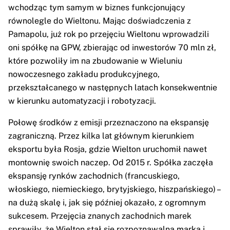
wchodząc tym samym w biznes funkcjonujący
równolegle do Wieltonu. Mając doświadczenia z
Pamapolu, już rok po przejęciu Wieltonu wprowadzili
oni spółkę na GPW, zbierając od inwestorów 70 mln zł,
które pozwoliły im na zbudowanie w Wieluniu
nowoczesnego zakładu produkcyjnego,
przekształcanego w następnych latach konsekwentnie
w kierunku automatyzacji i robotyzacji.
Połowę środków z emisji przeznaczono na ekspansję
zagraniczną. Przez kilka lat głównym kierunkiem
eksportu była Rosja, gdzie Wielton uruchomił nawet
montownię swoich naczep. Od 2015 r. Spółka zaczęła
ekspansję rynków zachodnich (francuskiego,
włoskiego, niemieckiego, brytyjskiego, hiszpańskiego) –
na dużą skalę i, jak się później okazało, z ogromnym
sukcesem. Przejęcia znanych zachodnich marek
sprawiły, że Wielton stał się rozpoznawalną marką i