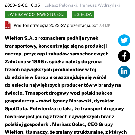
2023-12-08, 10:35
Łukasz Pelowski
Ireneusz Wydrzyński
#WIESZ W CO INWESTUJESZ
#GIEŁDA
Wielton strategia 2023-27 prezentacja.pdf
8.4 MB
Wielton S.A. z rozmachem podbija rynek
transportowy, koncentrując się na produkcji
naczep, przyczep i zabudów samochodowych.
Założona w 1996 r. spółka należy do grona
trzech największych producentów w tej
dziedzinie w Europie oraz znajduje się wśród
dziesięciu największych producentów w branży na
świecie. Transport drogowy wozi polski sukces
gospodarczy – mówi Ignacy Morawski, dyrektor
SpotData. Potwierdza to fakt, że transport drogowy
towarów jest jedną z trzech największych branż
polskiej gospodarki. Mariusz Golec, CEO Grupy
Wielton, tłumaczy, że zmiany strukturalne, z których