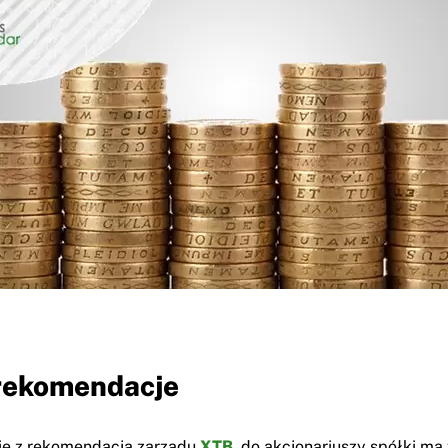
rekomendacje
e z rekomendacją zarządu
XTB
, do akcjonariuszy spółki ma