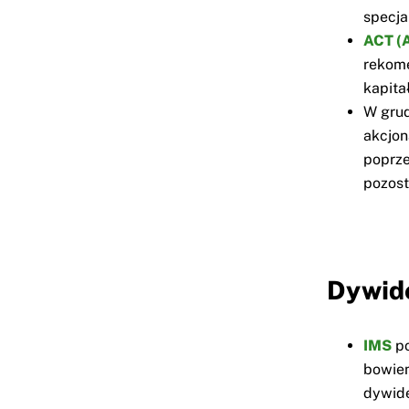
specja
ACT (
rekome
kapita
W gru
akcjon
poprze
pozost
Dywide
IMS
po
bowiem
dywid