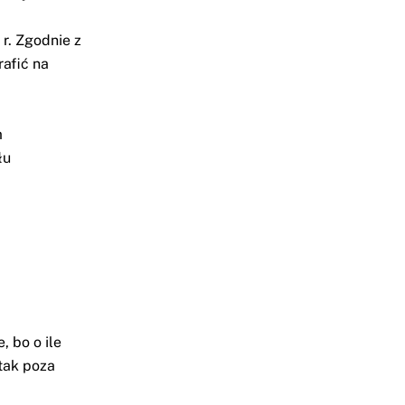
r. Zgodnie z
rafić na
m
łu
 bo o ile
tak poza