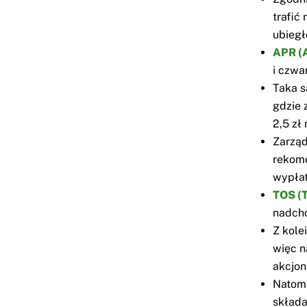
trafić
ubiegł
APR (
i czwa
Taka s
gdzie 
2,5 zł
Zarzą
rekome
wypłat
TOS (
nadcho
Z kole
więc n
akcjon
Natom
składa