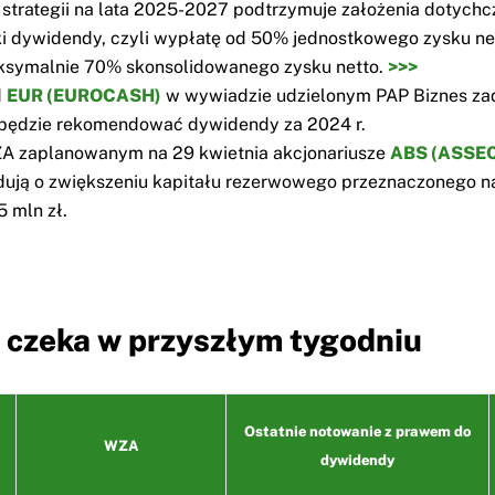
strategii na lata 2025-2027 podtrzymuje założenia dotych
ki dywidendy, czyli wypłatę od 50% jednostkowego zysku ne
ksymalnie 70% skonsolidowanego zysku netto.
>>>
d
EUR (EUROCASH)
w wywiadzie udzielonym PAP Biznes za
 będzie rekomendować dywidendy za 2024 r.
A zaplanowanym na 29 kwietnia akcjonariusze
ABS (ASSE
ują o zwiększeniu kapitału rezerwowego przeznaczonego na
5 mln zł.
 czeka w przyszłym tygodniu
Ostatnie notowanie z prawem do
WZA
dywidendy