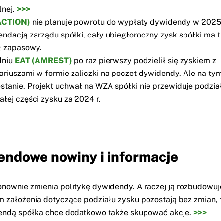
lnej.
>>>
ACTION)
nie planuje powrotu do wypłaty dywidendy w 2025 
ndacją zarządu spółki, cały ubiegłoroczny zysk spółki ma t
ł zapasowy.
dniu
EAT (AMREST)
po raz pierwszy podzielił się zyskiem z
ariuszami w formie zaliczki na poczet dywidendy. Ale na ty
stanie. Projekt uchwał na WZA spółki nie przewiduje podzia
ałej części zysku za 2024 r.
ndowe nowiny i informacje
nownie zmienia politykę dywidendy. A raczej ją rozbudowuje,
 założenia dotyczące podziału zysku pozostają bez zmian, 
endą spółka chce dodatkowo także skupować akcje.
>>>