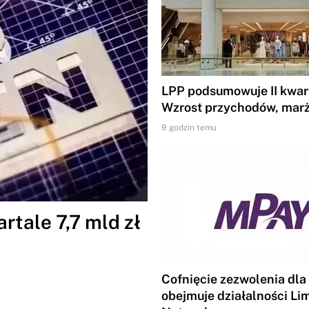
LPP podsumowuje II kwart
Wzrost przychodów, marż
9 godzin temu
tale 7,7 mld zł
Cofnięcie zezwolenia dla
obejmuje działalności Li