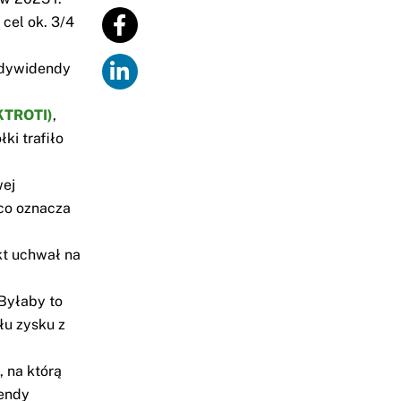
 cel ok. 3/4
 dywidendy
KTROTI)
,
ki trafiło
wej
 co oznacza
kt uchwał na
 Byłaby to
łu zysku z
 na którą
endy