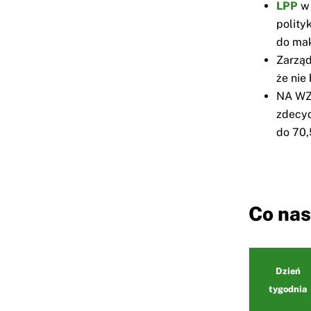
LPP
w 
polity
do ma
Zarzą
że nie
NA WZ
zdecyd
do 70,
Co nas
Dzień
tygodnia