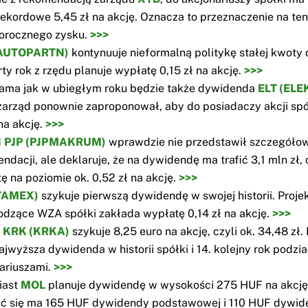
 rekordowe 5,45 zł na akcję. Oznacza to przeznaczenie na ten
orocznego zysku.
>>>
AUTOPARTN)
kontynuuje nieformalną politykę stałej kwoty
rty rok z rzędu planuje wypłatę 0,15 zł na akcję.
>>>
ama jak w ubiegłym roku będzie także dywidenda
ELT (ELE
zarząd ponownie zaproponował, aby do posiadaczy akcji spół
 na akcję.
>>>
d
PJP (PJPMAKRUM)
wprawdzie nie przedstawił szczegóło
ndacji, ale deklaruje, że na dywidendę ma trafić 3,1 mln zł,
ę na poziomie ok. 0,52 zł na akcję.
>>>
TAMEX)
szykuje pierwszą dywidendę w swojej historii. Proje
dzące WZA spółki zakłada wypłatę 0,14 zł na akcję.
>>>
i
KRK (KRKA)
szykuje 8,25 euro na akcję, czyli ok. 34,48 zł.
ajwyższa dywidenda w historii spółki i 14. kolejny rok podzia
ariuszami.
>>>
iast
MOL
planuje dywidendę w wysokości 275 HUF na akcję,
ć się ma 165 HUF dywidendy podstawowej i 110 HUF dywid