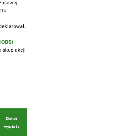
czasowej
tto
deklarował,
COBS)
 skup akcji
Dzień
wypłaty