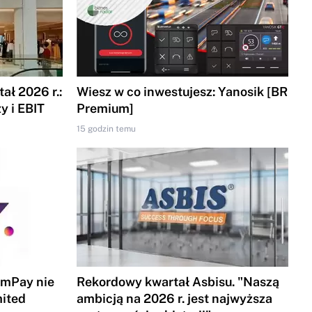
ał 2026 r.:
Wiesz w co inwestujesz: Yanosik [BR
y i EBIT
Premium]
15 godzin temu
 mPay nie
Rekordowy kwartał Asbisu. "Naszą
mited
ambicją na 2026 r. jest najwyższa