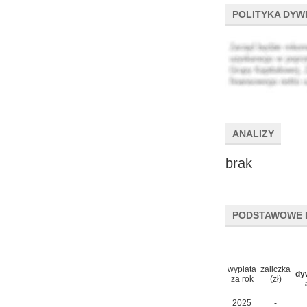
POLITYKA DYW
ANALIZY
brak
PODSTAWOWE 
wypłata
zaliczka
dy
za rok
(zł)
2025
-