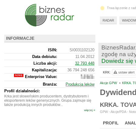
Trwa łączenie z ra
RADAR
WIADOM
INFORMACJE
BiznesRadar.
ISIN:
SI0031102120
zgodę na uży
Data debiutu:
11.04.2012
Dowiedz się 
Liczba akcji:
32 793 448
Kapitalizacja:
36 794 248 656
KRK:
ustaw alert
Enterprise Value:
35
206
Akcje GPW
•
KRKA. T
Branża:
Produkcja leków
091
Dywiden
287
Profil działalności:
Krka jest słoweńskim producentem, dystrybutorem i
eksporterem leków generycznych. Grupa zajmuje się
KRKA. TOVA
także produkcją innych produktów...
więcej »
GPW - Akcje/PDA - Noto
PROFIL
ANAL
NOWE
BR LAB