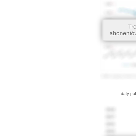
Tr
abonentó
daty pu