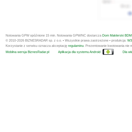
Notowania GPW opóźnione 15 min.
Notowania GPW/NC dostarcza
Dom Maklerski BDM 
© 2010-2026 BIZNESRADAR sp. z o.o. • Wszystkie prawa zastrzeżone • produkcja:
W3
Korzystanie z serwisu oznacza akceptację
regulaminu
. Prezentowanie kwotowania nie m
Mobilna wersja BiznesRadar.pl
Aplikacja dla systemu Android
Dla wła