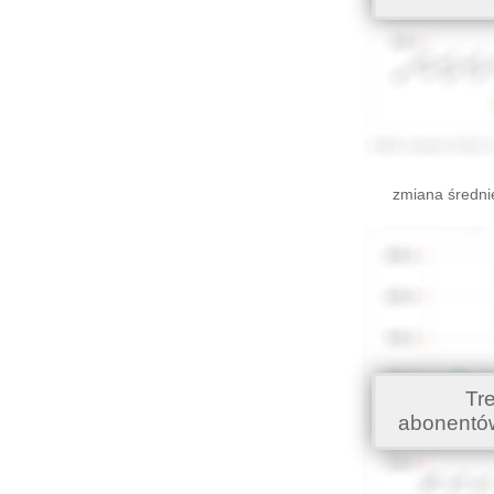
zmiana średni
Tr
abonentó