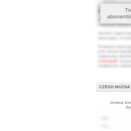
Tr
abonentó
CZEGO MOŻNA 
zmiana śre
dy